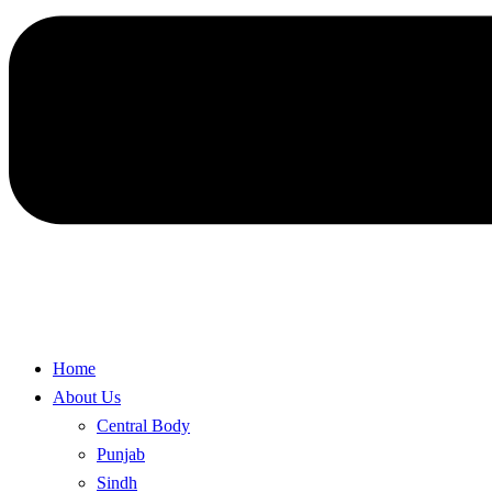
Home
About Us
Central Body
Punjab
Sindh