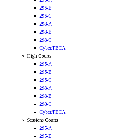
295-B
295-C
298-A
298-B
298-C
Cyber/PECA
High Courts
295-A
295-B
295-C
298-A
298-B
298-C
Cyber/PECA
Sessions Courts
295-A
295-B